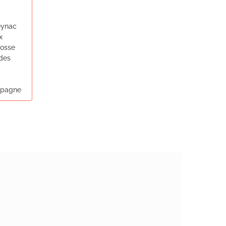
Beynac
x
Losse
des
mpagne