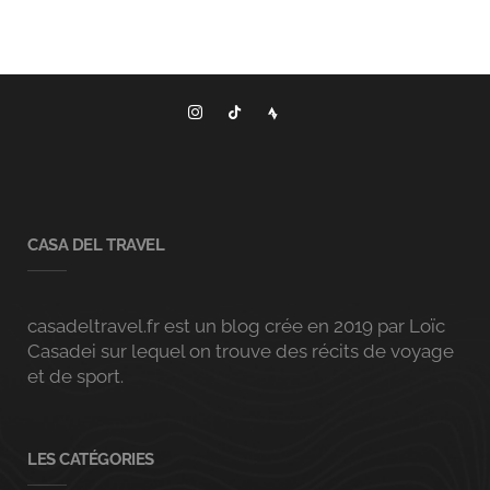
CASA DEL TRAVEL
casadeltravel.fr est un blog crée en 2019 par Loïc
Casadei sur lequel on trouve des récits de voyage
et de sport.
LES CATÉGORIES