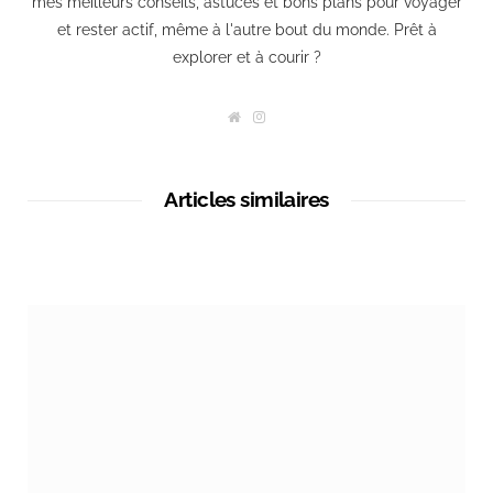
mes meilleurs conseils, astuces et bons plans pour voyager
et rester actif, même à l'autre bout du monde. Prêt à
explorer et à courir ?
W
I
e
n
b
s
s
t
i
a
t
g
Articles similaires
e
r
a
m