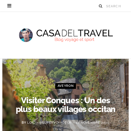
AVEYRON
Visiter Conques : Un des
plus beaux villages occitan
BY
LOÏC - @SUPERVOYAGEUR
17 NOVEMBRE 2025