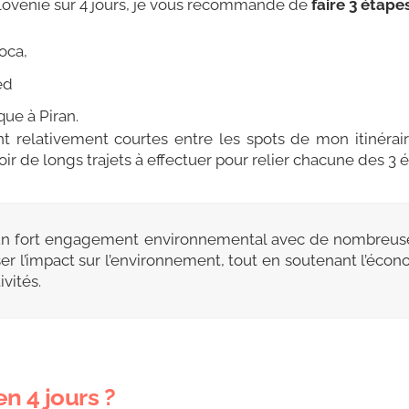
Slovénie sur 4 jours, je vous recommande de
faire 3 étape
Soca,
led
ique à Piran.
t relativement courtes entre les spots de mon itinéraire
 de longs trajets à effectuer pour relier chacune des 3 é
 un fort engagement environnemental avec de nombreuse
r l’impact sur l’environnement, tout en soutenant l’écono
ivités.
en 4 jours ?