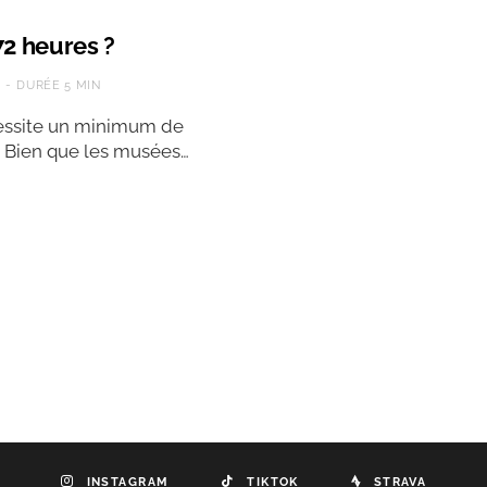
72 heures ?
S
DURÉE 5 MIN
cessite un minimum de
. Bien que les musées…
INSTAGRAM
TIKTOK
STRAVA