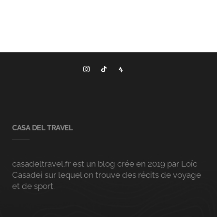
CASA DEL TRAVEL
casadeltravel.fr est un blog crée en 2019 par Loïc
Casadei sur lequel on trouve des récits de voyage
et de sport.