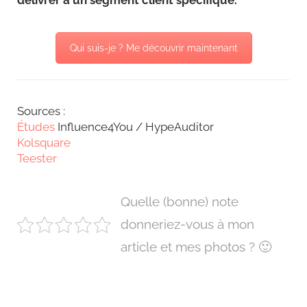
délivrer à un segment client spécifique.
Qui suis-je ? Me découvrir maintenant
Sources :
Études
Influence4You / HypeAuditor
Kolsquare
Teester
Quelle (bonne) note
donneriez-vous à mon
article et mes photos ? 🙂