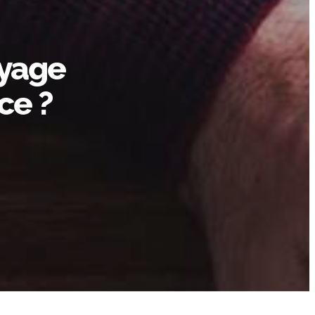
yage
ce ?