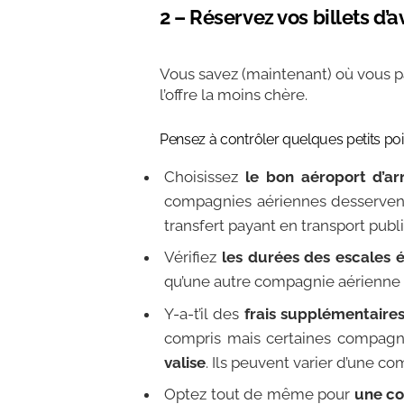
2 – Réservez vos billets d’a
Vous savez (maintenant) où vous par
l’offre la moins chère.
Pensez à contrôler quelques petits poin
Choisissez
le bon aéroport d’arr
compagnies aériennes desservent
transfert payant en transport publi
Vérifiez
les durées des escales 
qu’une autre compagnie aérienne v
Y-a-t’il des
frais supplémentaire
compris mais certaines compagnie
valise
. Ils peuvent varier d’une 
Optez tout de même pour
une c