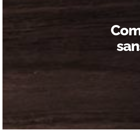
Com
san