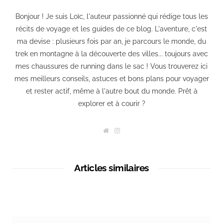
Bonjour ! Je suis Loïc, l'auteur passionné qui rédige tous les
récits de voyage et les guides de ce blog. L'aventure, c'est
ma devise : plusieurs fois par an, je parcours le monde, du
trek en montagne à la découverte des villes... toujours avec
mes chaussures de running dans le sac ! Vous trouverez ici
mes meilleurs conseils, astuces et bons plans pour voyager
et rester actif, même à l'autre bout du monde. Prêt à
explorer et à courir ?
W
I
e
n
b
s
s
t
i
a
t
g
Articles similaires
e
r
a
m